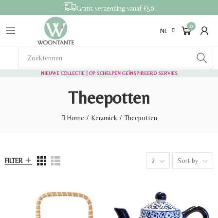
Gratis verzending vanaf €50
0
NL
NIEUWE COLLECTIE | OP SCHELPEN GEÏNSPIREERD SERVIES
Theepotten
Home
Keramiek
Theepotten
FILTER
2
Sort by