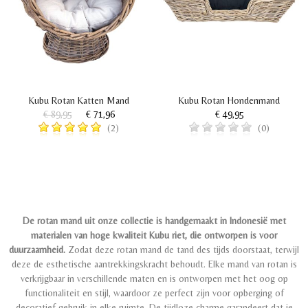
Kubu Rotan Katten Mand
Kubu Rotan Hondenmand
€ 89,95
€ 71,96
€ 49,95
(2)
(0)
De rotan mand uit onze collectie is handgemaakt in Indonesië met
materialen van hoge kwaliteit Kubu riet, die ontworpen is voor
duurzaamheid.
Zodat deze rotan mand de tand des tijds doorstaat, terwijl
deze de esthetische aantrekkingskracht behoudt. Elke mand van rotan is
verkrijgbaar in verschillende maten en is ontworpen met het oog op
functionaliteit en stijl, waardoor ze perfect zijn voor opberging of
decoratief gebruik in elke ruimte. De tijdloze charme garandeert dat je