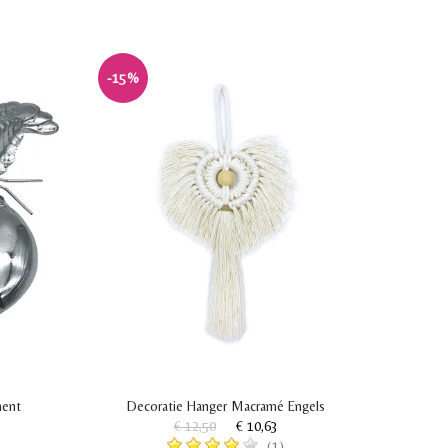
-15%
ment
Decoratie Hanger Macramé Engels
€ 12,50
€ 10,63
(1)