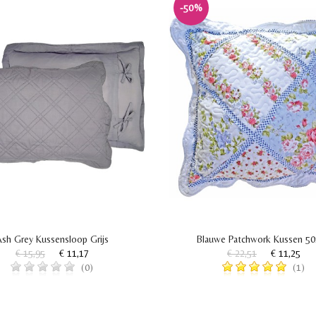
-50%
Ash Grey Kussensloop Grijs
Blauwe Patchwork Kussen 5
€ 15,95
€ 11,17
€ 22,51
€ 11,25
(0)
(1)