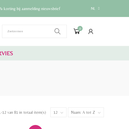
% korting bij aanmelding nieuwsbrief
NL
0
RVIES
1-12 van 81 in totaal item(s)
12
Naam: A tot Z