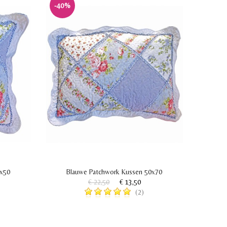
-40%
0x50
Blauwe Patchwork Kussen 50x70
€ 22,50
€ 13,50
(2)