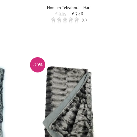
Honden Tekstbord - Hart
€ 9,95
€ 7,46
(0)
-20%