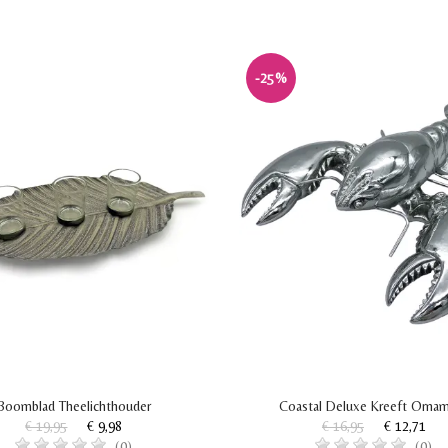
-25%
Boomblad Theelichthouder
Coastal Deluxe Kreeft Orna
€ 19,95
€ 9,98
€ 16,95
€ 12,71
(0)
(0)