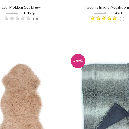
Eco Mokken Set Blauw
Geometrische Neushoorn
€ 24,95
€ 19,96
€ 16,50
€ 9,90
(0)
(1)
-20%