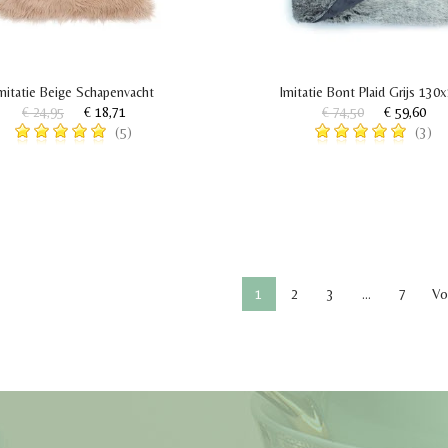
mitatie Beige Schapenvacht
Imitatie Bont Plaid Grijs 130
€ 24,95
€ 18,71
€ 74,50
€ 59,60
(5)
(3)
1
2
3
…
7
Vo