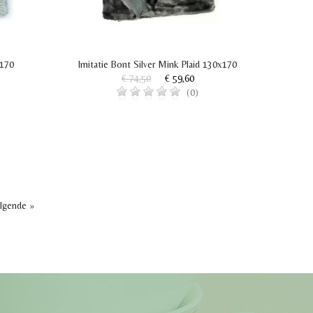
x170
Imitatie Bont Silver Mink Plaid 130x170
€ 74,50
€ 59,60
(0)
lgende »