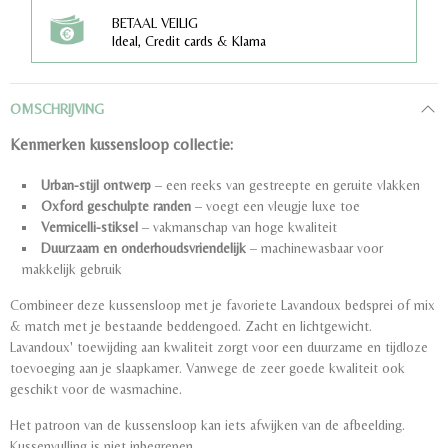
BETAAL VEILIG
Ideal, Credit cards & Klarna
OMSCHRIJVING
Kenmerken kussensloop collectie:
Urban-stijl ontwerp
– een reeks van gestreepte en geruite vlakken
Oxford geschulpte randen
– voegt een vleugje luxe toe
Vermicelli-stiksel
– vakmanschap van hoge kwaliteit
Duurzaam en onderhoudsvriendelijk
– machinewasbaar voor
makkelijk gebruik
Combineer deze kussensloop met je favoriete Lavandoux bedsprei of mix
& match met je bestaande beddengoed. Zacht en lichtgewicht.
Lavandoux' toewijding aan kwaliteit zorgt voor een duurzame en tijdloze
toevoeging aan je slaapkamer. Vanwege de zeer goede kwaliteit ook
geschikt voor de wasmachine.
Het patroon van de kussensloop kan iets afwijken van de afbeelding.
Kussenvulling is niet inbegrepen.