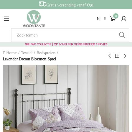
Gratis verzending vanaf €50
0
NL
NIEUWE COLLECTIE | OP SCHELPEN GEÏNSPIREERD SERVIES
Home
Textiel
Bedspreien
Lavender Dream Bloemen Sprei