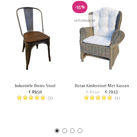
-15%
UITVERKOCHT
Industriële Bistro Stoel
Rotan Kinderstoel Met Kussen
€ 89,50
€ 82,50
€ 70,13
(3)
(1)