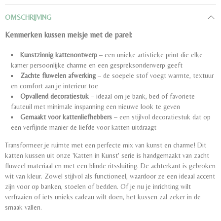
OMSCHRIJVING
Kenmerken kussen meisje met de parel:
Kunstzinnig kattenontwerp
– een unieke artistieke print die elke
kamer persoonlijke charme en een gespreksonderwerp geeft
Zachte fluwelen afwerking
– de soepele stof voegt warmte, textuur
en comfort aan je interieur toe
Opvallend decoratiestuk
– ideaal om je bank, bed of favoriete
fauteuil met minimale inspanning een nieuwe look te geven
Gemaakt voor kattenliefhebbers
– een stijlvol decoratiestuk dat op
een verfijnde manier de liefde voor katten uitdraagt
Transformeer je ruimte met een perfecte mix van kunst en charme! Dit
katten kussen uit onze 'Katten in Kunst' serie is handgemaakt van zacht
fluweel materiaal en met een blinde ritssluiting. De achterkant is gebroken
wit van kleur. Zowel stijlvol als functioneel, waardoor ze een ideaal accent
zijn voor op banken, stoelen of bedden. Of je nu je inrichting wilt
verfraaien of iets unieks cadeau wilt doen, het kussen zal zeker in de
smaak vallen.