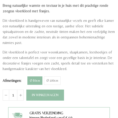
Breng natuurlijke warmte en textuur in je huis met dit prachtige ronde
zeegras vloerkleed met franjes.
Dit vloerkleed is handgeweven van natuurlijke vezels en geeft elke kamer
een natuurlijke uitstraling en een rustige, aardse sfeer. Het subtiele
spiraalpatroon en de zachte, neutrale tinten maken het een veelzijdig item
dat zowel in moderne interieurs als in ontspannen bohemienachtige
ruimtes past.
Dit vloerkleed is perfect voor woonkamers, slaapkamers, leeshoekjes of
onder een salontafel en zorgt voor een gezellige basis in je interieur. De
decoratieve franjes voegen een zacht, speels detail toe en versterken het
handgemaakte karakter van het vloerkleed.
Afmetingen
Ø 80cm
Ø 100cm
IN WINKELWAGEN
GRATIS VERZENDING
binnen Nederland vanaf € 50