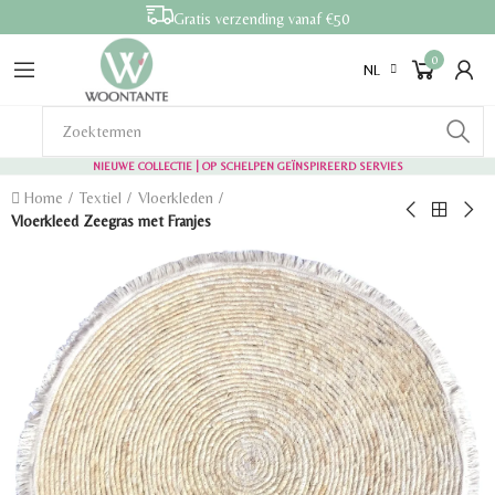
Gratis verzending vanaf €50
0
NL
NIEUWE COLLECTIE | OP SCHELPEN GEÏNSPIREERD SERVIES
Home
Textiel
Vloerkleden
Vloerkleed Zeegras met Franjes