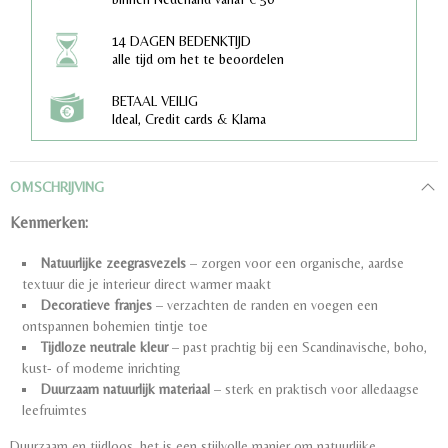
14 DAGEN BEDENKTIJD
alle tijd om het te beoordelen
BETAAL VEILIG
Ideal, Credit cards & Klarna
OMSCHRIJVING
Kenmerken:
Natuurlijke zeegrasvezels
– zorgen voor een organische, aardse
textuur die je interieur direct warmer maakt
Decoratieve franjes
– verzachten de randen en voegen een
ontspannen bohemien tintje toe
Tijdloze neutrale kleur
– past prachtig bij een Scandinavische, boho,
kust- of moderne inrichting
Duurzaam natuurlijk materiaal
– sterk en praktisch voor alledaagse
leefruimtes
Duurzaam en tijdloos, het is een stijlvolle manier om natuurlijke