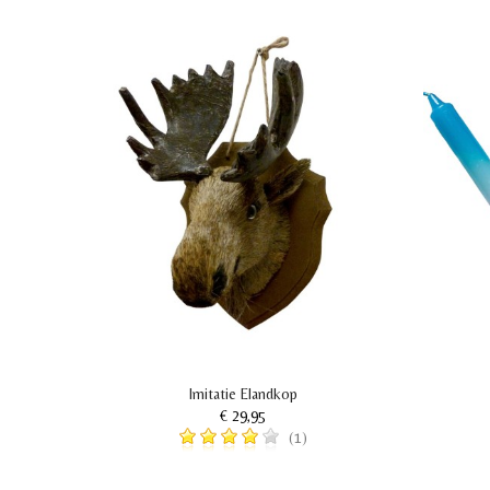
tten
Imitatie Elandkop
€ 29,95
(1)