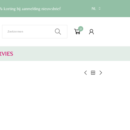
% korting bij aanmelding nieuwsbrief
NL
0
RVIES