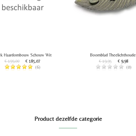
k Haardombouw Schouw Wit
Boomblad Theelichthoude
€ 199,00
€ 185,07
€ 19,95
€ 9,98
(6)
(0)
Product dezelfde categorie